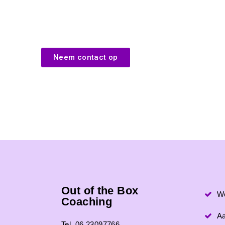
Neem contact op
Out of the Box
W
Coaching
A
Tel. 06 23097766