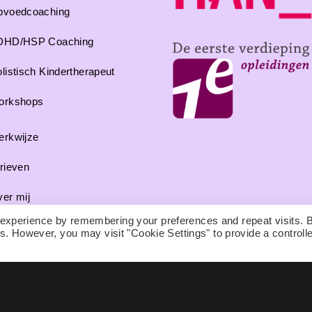
pvoedcoaching
DHD/HSP Coaching
listisch Kindertherapeut
orkshops
rkwijze
rieven
er mij
 experience by remembering your preferences and repeat visits. 
ntact
es. However, you may visit "Cookie Settings" to provide a controll