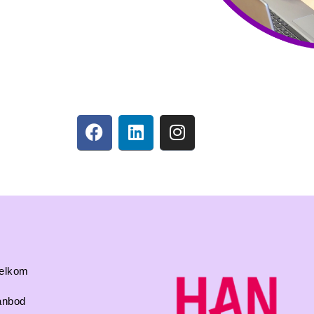
elkom
anbod