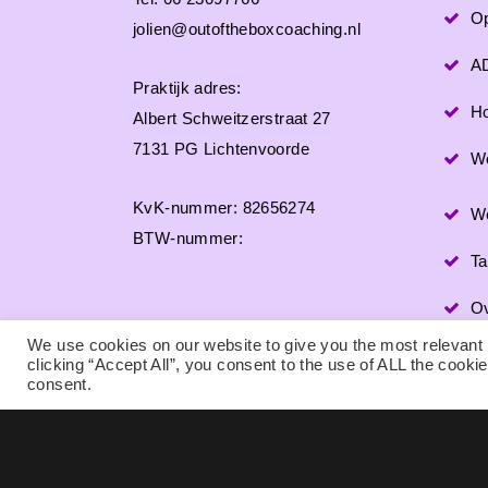
O
jolien@outoftheboxcoaching.nl
A
Praktijk adres:
Ho
Albert Schweitzerstraat 27
7131 PG Lichtenvoorde
W
KvK-nummer: 82656274
We
BTW-nummer:
Ta
Ov
We use cookies on our website to give you the most relevant
Co
clicking “Accept All”, you consent to the use of ALL the cooki
consent.